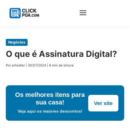
Pular
Negócios
para
O que é Assinatura Digital?
o
conteúdo
Por johedler
|
30/07/2024
|
6 min de leitura
principal
Os melhores itens para
sua casa!
Ver site
Veja aqui os maiores descontos!