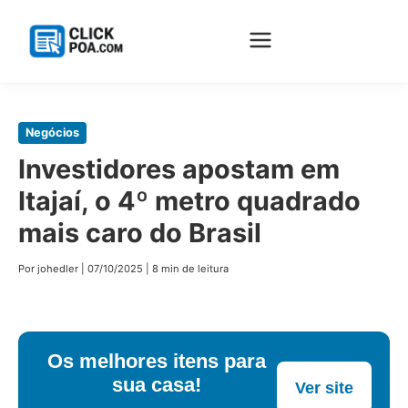
Pular
Negócios
para
Investidores apostam em
o
Itajaí, o 4º metro quadrado
conteúdo
principal
mais caro do Brasil
Por johedler
|
07/10/2025
|
8 min de leitura
Os melhores itens para
sua casa!
Ver site