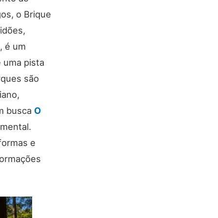
os, o Brique
idões,
, é um
e uma pista
rques são
iano,
em busca
O
amental.
aformas e
nformações