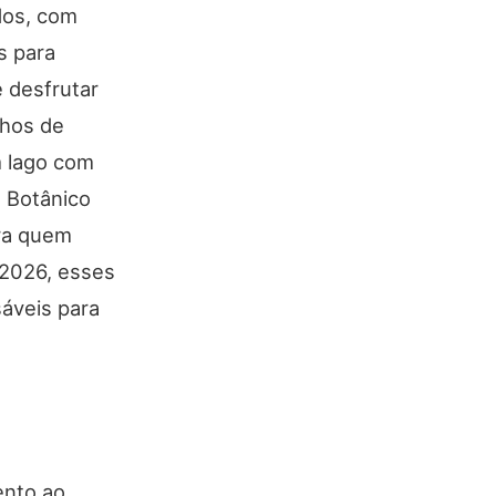
dos, com
s para
e desfrutar
nhos de
m lago com
m Botânico
ara quem
 2026, esses
áveis para
ento ao