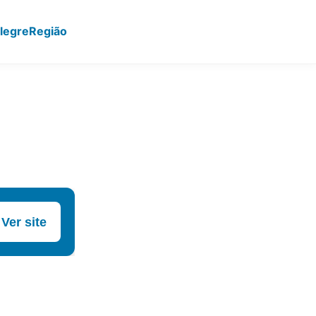
legre
Região
Ver site