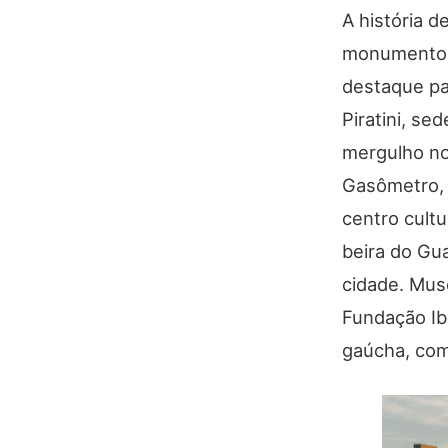
A história d
monumentos.
destaque pa
Piratini, s
mergulho no 
Gasômetro, u
centro cultu
beira do Gu
cidade. Mus
Fundação Ib
gaúcha, co