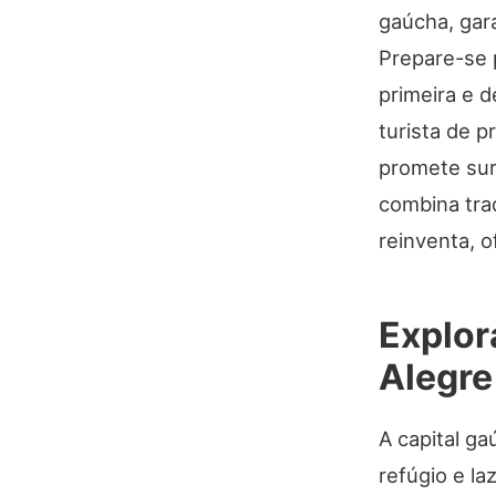
gaúcha, gara
Prepare-se 
primeira e 
turista de 
promete sur
combina tra
reinventa, o
Explor
Alegre
A capital g
refúgio e la