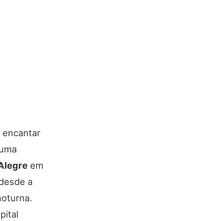
a encantar
 uma
Alegre
em
 desde a
noturna.
pital