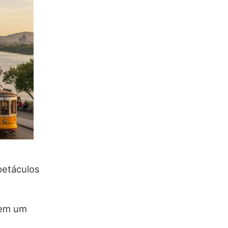
petáculos
 em um