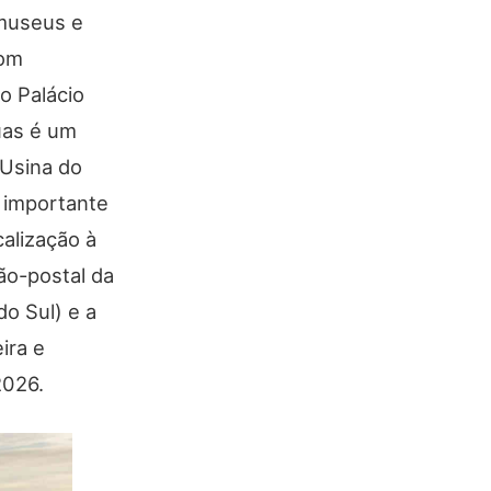
 museus e
com
o Palácio
uas é um
 Usina do
m importante
calização à
ão-postal da
o Sul) e a
ira e
2026.