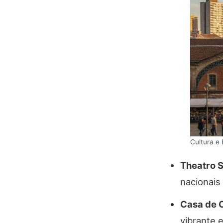
Cultura e
Theatro S
nacionais 
Casa de C
vibrante e