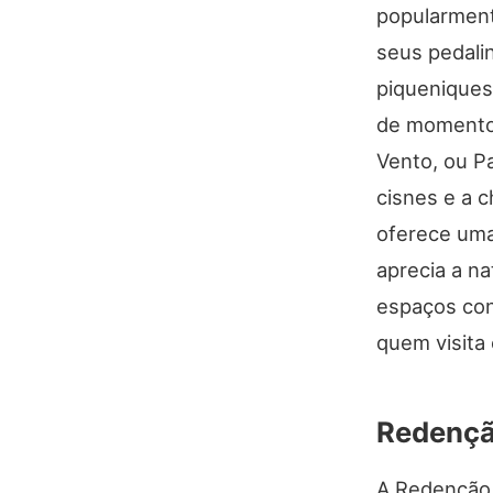
popularment
seus pedali
piqueniques.
de momentos
Vento, ou P
cisnes e a 
oferece uma 
aprecia a n
espaços con
quem visita 
Redençã
A Redenção,