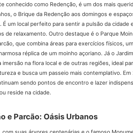
e conhecido como Redenção, é um dos mais queri
nhos, o Brique da Redenção aos domingos e espaço
 É um local perfeito para sentir a pulsão da cidade 
 de relaxamento. Outro destaque é o Parque Moi
arcão, que combina áreas para exercícios físicos, u
charmosa réplica de um moinho açoriano. Já o Jardi
imersão na flora local e de outras regiões, ideal p
atureza e busca um passeio mais contemplativo. Em
tinuam sendo pontos de encontro e lazer indispens
ou reside na cidade.
o e Parcão: Oásis Urbanos
 com suas árvores centenárias e o famoso Monum