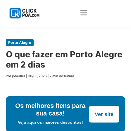
Pular
Porto Alegre
para
O que fazer em Porto Alegre
o
em 2 dias
conteúdo
principal
Por johedler
|
30/06/2026
|
7 min de leitura
Os melhores itens para
sua casa!
Ver site
Veja aqui os maiores descontos!