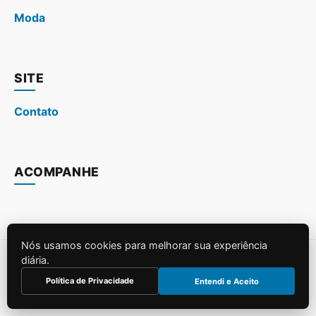
Moda
SITE
Contato
ACOMPANHE
Nós usamos cookies para melhorar sua experiência
diária.
© 2026
. Todos os direitos reservados.
Política de Privacidade
Entendi e Aceito
Construído para SEO e Performance.