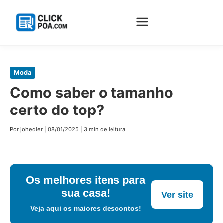
Pular
Moda
para
Como saber o tamanho
o
certo do top?
conteúdo
principal
Por johedler
|
08/01/2025
|
3 min de leitura
Os melhores itens para
sua casa!
Ver site
Veja aqui os maiores descontos!