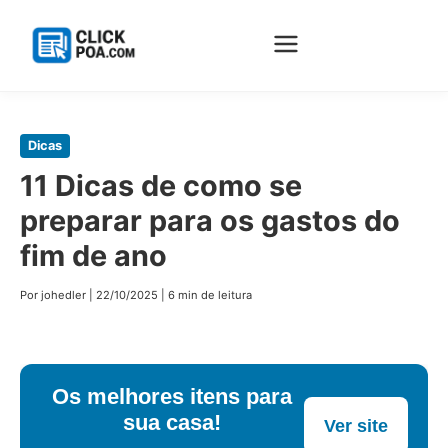
Pular
Dicas
para
11 Dicas de como se
o
preparar para os gastos do
conteúdo
principal
fim de ano
Por johedler
|
22/10/2025
|
6 min de leitura
Os melhores itens para
sua casa!
Ver site