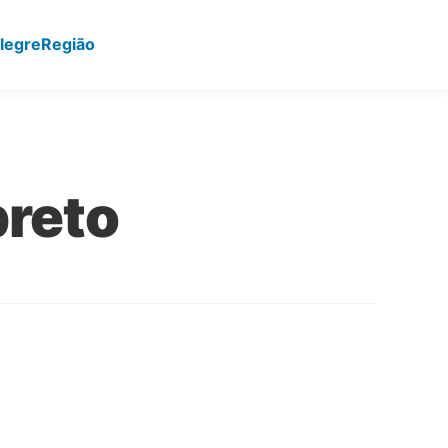
legre
Região
preto