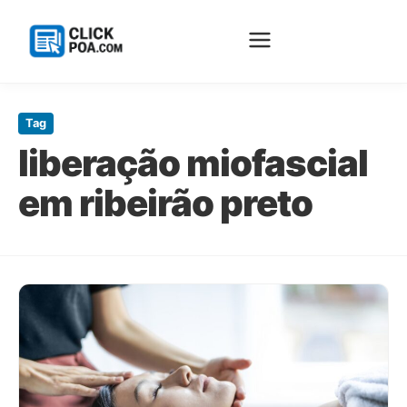
Pular
para
Tag
o
liberação miofascial
conteúdo
principal
em ribeirão preto