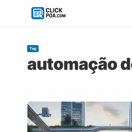
Pular
para
o
Tag
conteúdo
automação d
principal