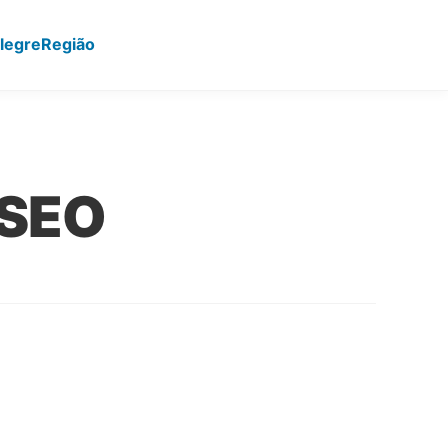
legre
Região
 SEO