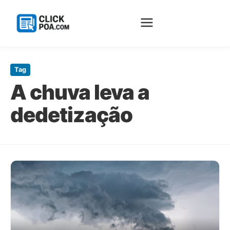
Pular
para
Tag
o
A chuva leva a
conteúdo
principal
dedetização