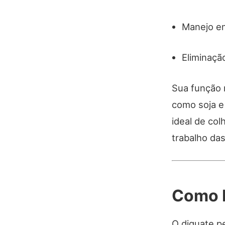
Manejo em
Eliminaçã
Sua função m
como soja e 
ideal de col
trabalho das
Como F
O diquate pe