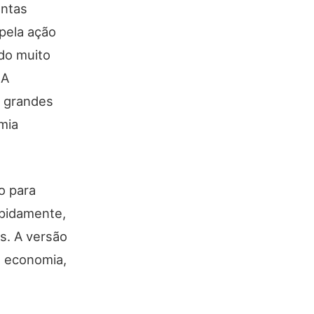
antas
 pela ação
ndo muito
 A
e grandes
mia
o para
apidamente,
s. A versão
o economia,