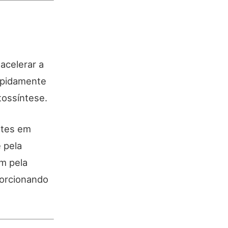
acelerar a
rapidamente
tossíntese.
ntes em
e pela
am pela
porcionando