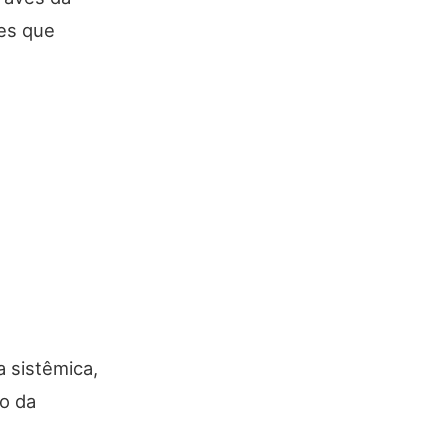
res que
a sistêmica,
o da