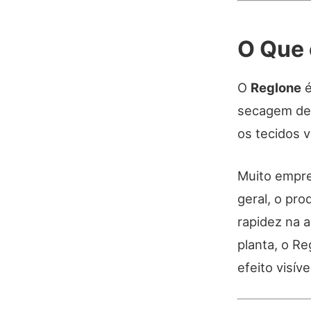
O Que 
O
Reglone
é
secagem de c
os tecidos 
Muito empre
geral, o pro
rapidez na a
planta, o R
efeito visív