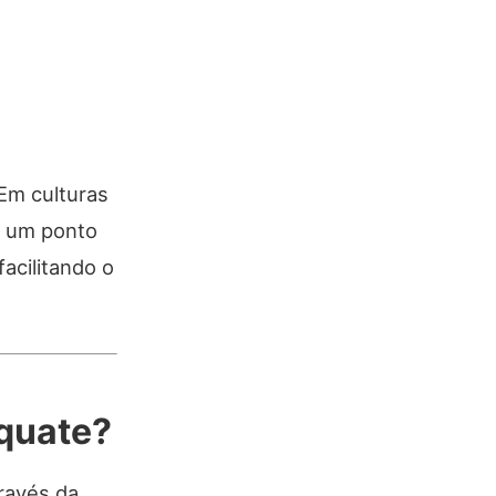
 Em culturas
ja um ponto
acilitando o
iquate?
través da