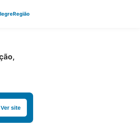
legre
Região
ção,
Ver site