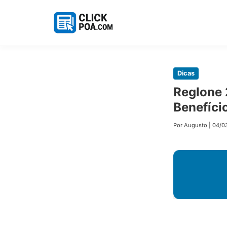
Pular
Dicas
para
Reglone 
o
Benefíci
conteúdo
principal
Por Augusto
|
04/0