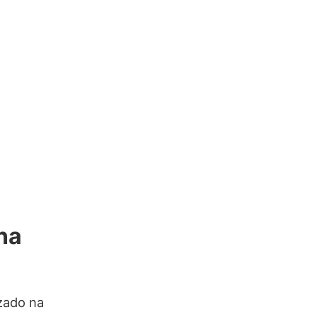
na
zado na