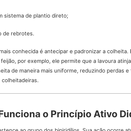
 sistema de plantio direto;
o de rebrotes.
ais conhecida é antecipar e padronizar a colheita.
feijão, por exemplo, ele permite que a lavoura atin
heita de maneira mais uniforme, reduzindo perdas e f
 colheitadeiras.
unciona o Princípio Ativo D
rtence ao grupo dos bipiridílios. Sua ação ocorre a