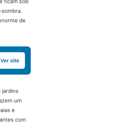
ue ficam sob
a-sombra.
 enorme de
Ver site
 jardins
trazem um
aias e
rantes com