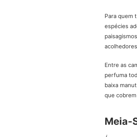
Para quem te
espécies ad
paisagismos 
acolhedores 
Entre as cam
perfuma tod
baixa manute
que cobrem 
Meia-S