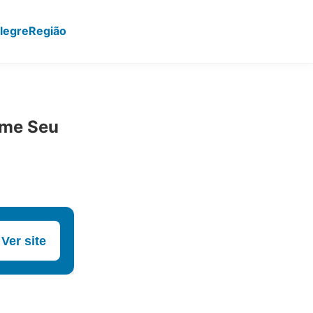
legre
Região
rme Seu
Ver site