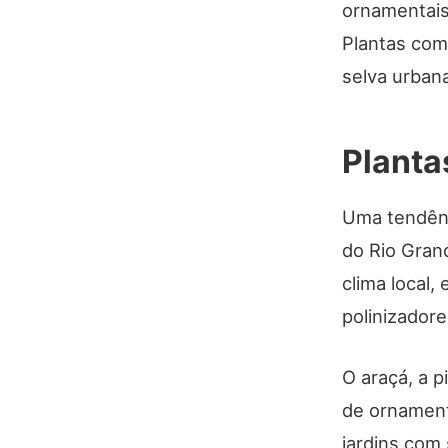
ornamentais
Plantas com
selva urban
Planta
Uma tendênci
do Rio Gran
clima local
polinizador
O araçá, a p
de ornament
jardins com