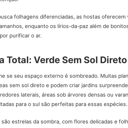
usca folhagens diferenciadas, as hostas oferecem 
tamanhos, enquanto os lírios-da-paz além de bonito
or purificar o ar.
 Total: Verde Sem Sol Direto
e se seu espaço externo é sombreado. Muitas plant
eas sem sol direto e podem criar jardins surpreen
rredores laterais, áreas sob árvores densas ou vara
tadas para o sul são perfeitas para essas espécies.
 são estrelas da sombra, com flores delicadas e fo