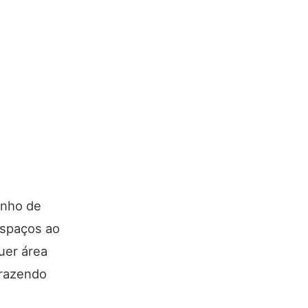
onho de
espaços ao
uer área
trazendo