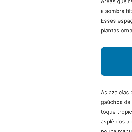
Áreas que re
a sombra fi
Esses espaç
plantas orn
As azaleias
gaúchos de 
toque tropi
asplênios a
pouca manu