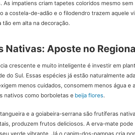
. As impatiens criam tapetes coloridos mesmo sem l
o a costela-de-adão e o filodendro trazem aquele vi
a tão em alta na decoração.
s Nativas: Aposte no Regiona
a crescente e muito inteligente é investir em plan
de do Sul. Essas espécies já estão naturalmente ad
, exigem menos cuidados, consomem menos água e 
es nativos como borboletas e
beija flores
.
itangueira e a goiabeira-serrana são frutíferas nati
ais, produzem frutos deliciosos. A erva-mate pod
 seu verde vibrante. Já o capim-dos-pampas cria po