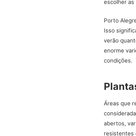
escolher as
Porto Alegr
Isso signifi
verão quant
enorme vari
condições.
Planta
Áreas que r
consideradas
abertos, va
resistentes