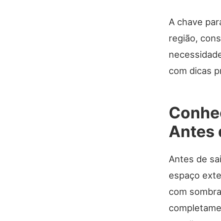
A chave par
região, con
necessidade
com dicas pr
Conheç
Antes 
Antes de sa
espaço exte
com sombra 
completamen