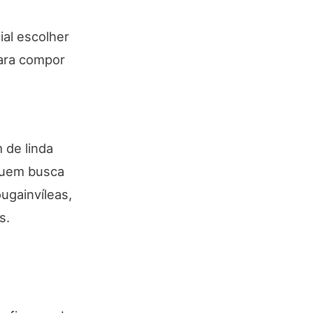
ial escolher
ara compor
 de linda
 quem busca
ugainvíleas,
s.