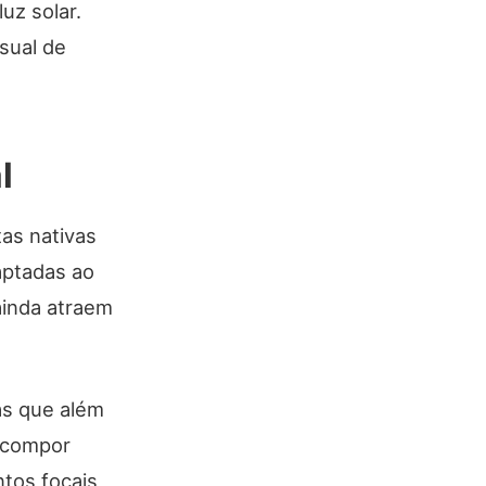
uz solar.
sual de
l
tas nativas
aptadas ao
ainda atraem
vas que além
e compor
ntos focais