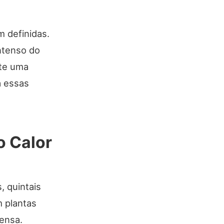
 definidas.
intenso do
ste uma
a essas
o Calor
, quintais
m plantas
ensa.