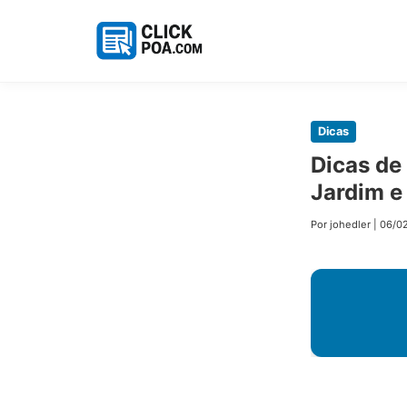
Pular
Dicas
para
Dicas de
o
Jardim e
conteúdo
principal
Por johedler
|
06/0