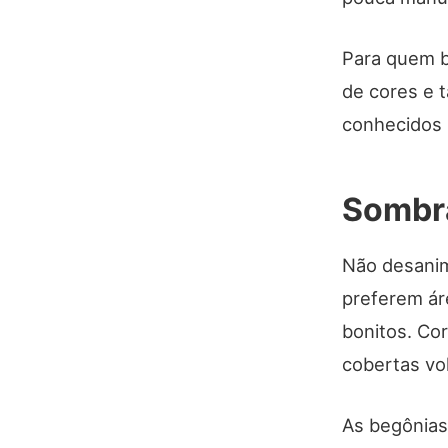
Para quem b
de cores e 
conhecidos p
Sombra
Não desanim
preferem ár
bonitos. Co
cobertas vol
As begônias