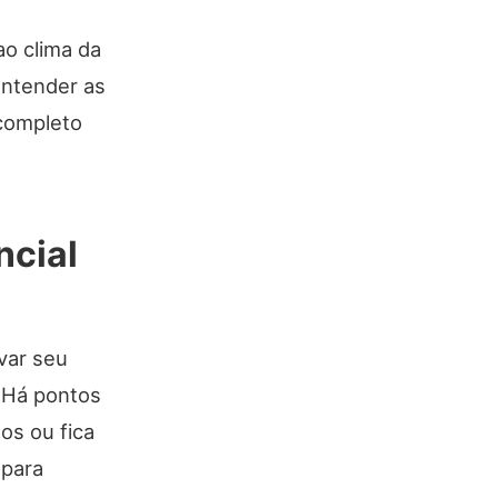
o clima da
entender as
 completo
ncial
var seu
? Há pontos
os ou fica
 para