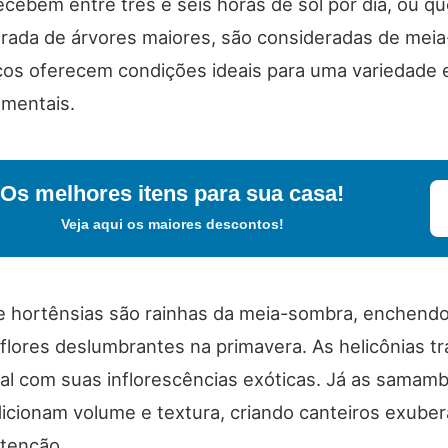
cebem entre três e seis horas de sol por dia, ou q
ltrada de árvores maiores, são consideradas de mei
os oferecem condições ideais para uma variedade
amentais.
Os melhores itens para sua casa!
Veja aqui os maiores descontos!
 e hortênsias são rainhas da meia-sombra, enchendo
flores deslumbrantes na primavera. As helicônias 
cal com suas inflorescências exóticas. Já as samamb
dicionam volume e textura, criando canteiros exube
tenção.