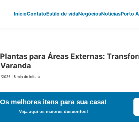
Início
Contato
Estilo de vida
Negócios
Notícias
Porto A
 Plantas para Áreas Externas: Transfo
 Varanda
2/2026
|
8 min de leitura
Os melhores itens para sua casa!
Veja aqui os maiores descontos!