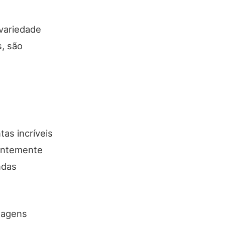
variedade
s, são
as incríveis
dentemente
ndas
lhagens