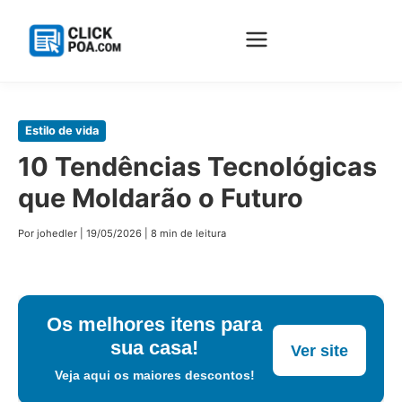
Pular
Estilo de vida
para
10 Tendências Tecnológicas
o
que Moldarão o Futuro
conteúdo
principal
Por johedler
|
19/05/2026
|
8 min de leitura
Os melhores itens para
sua casa!
Ver site
Veja aqui os maiores descontos!